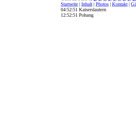
Startseite
|
Inhalt
|
Photos
|
Kontakt
|
Gä
04:52:52 Kaiserslautern
12:52:52 Pohang