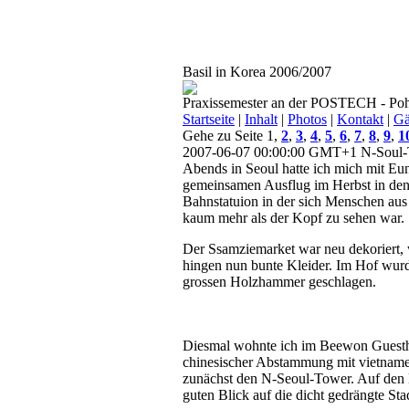
Basil in Korea 2006/2007
Praxissemester an der POSTECH - Poh
Startseite
|
Inhalt
|
Photos
|
Kontakt
|
Gä
Gehe zu Seite 1,
2
,
3
,
4
,
5
,
6
,
7
,
8
,
9
,
1
2007-06-07 00:00:00 GMT+1
N-Soul-
Abends in Seoul hatte ich mich mit Eu
gemeinsamen Ausflug im Herbst in den 
Bahnstatuion in der sich Menschen aus 
kaum mehr als der Kopf zu sehen war.
Der Ssamziemarket war neu dekoriert,
hingen nun bunte Kleider. Im Hof wurd
grossen Holzhammer geschlagen.
Diesmal wohnte ich im Beewon Guesthou
chinesischer Abstammung mit vietnam
zunächst den N-Seoul-Tower. Auf den B
guten Blick auf die dicht gedrängte St