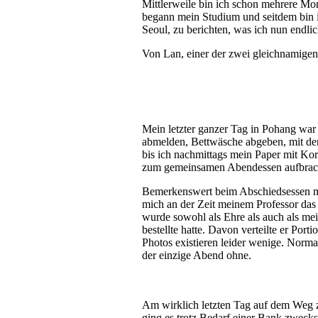
Mittlerweile bin ich schon mehrere Mo
begann mein Studium und seitdem bin i
Seoul, zu berichten, was ich nun endli
Von Lan, einer der zwei gleichnamigen
Mein letzter ganzer Tag in Pohang wa
abmelden, Bettwäsche abgeben, mit den
bis ich nachmittags mein Paper mit Ko
zum gemeinsamen Abendessen aufbrache
Bemerkenswert beim Abschiedsessen mi
mich an der Zeit meinem Professor das 
wurde sowohl als Ehre als auch als me
bestellte hatte. Davon verteilte er Por
Photos existieren leider wenige. Norma
der einzige Abend ohne.
Am wirklich letzten Tag auf dem Weg
ging es trotz Bedarf einer Bank zweck