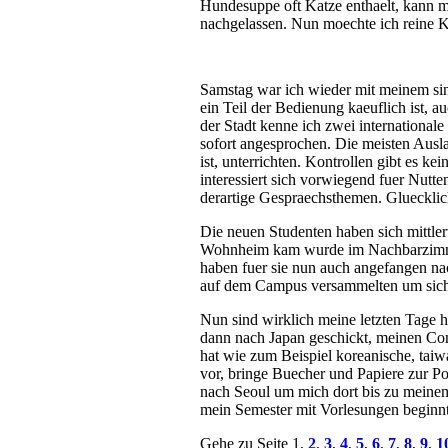
Hundesuppe oft Katze enthaelt, kann ma
nachgelassen. Nun moechte ich reine K
Samstag war ich wieder mit meinem sing
ein Teil der Bedienung kaeuflich ist, a
der Stadt kenne ich zwei international
sofort angesprochen. Die meisten Ausla
ist, unterrichten. Kontrollen gibt es k
interessiert sich vorwiegend fuer Nutt
derartige Gespraechsthemen. Gluecklic
Die neuen Studenten haben sich mittler
Wohnheim kam wurde im Nachbarzimme
haben fuer sie nun auch angefangen nach
auf dem Campus versammelten um sich i
Nun sind wirklich meine letzten Tage hi
dann nach Japan geschickt, meinen Com
hat wie zum Beispiel koreanische, taiw
vor, bringe Buecher und Papiere zur Po
nach Seoul um mich dort bis zu meine
mein Semester mit Vorlesungen beginnt
Gehe zu Seite 1,
2
,
3
,
4
,
5
,
6
,
7
,
8
,
9
,
1