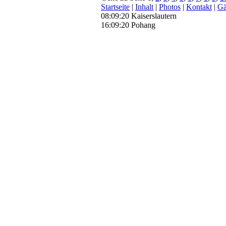
Startseite
|
Inhalt
|
Photos
|
Kontakt
|
Gä
08:09:21 Kaiserslautern
16:09:21 Pohang