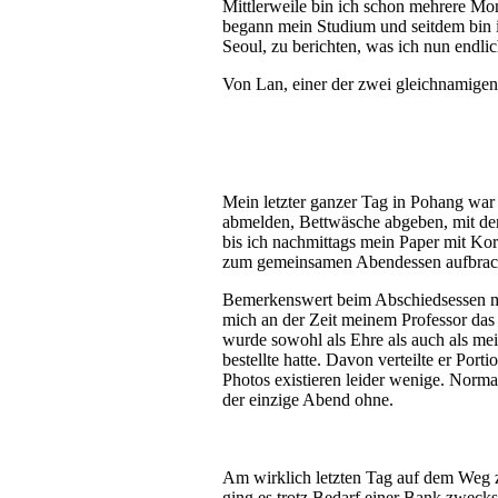
Mittlerweile bin ich schon mehrere Mo
begann mein Studium und seitdem bin i
Seoul, zu berichten, was ich nun endli
Von Lan, einer der zwei gleichnamigen
Mein letzter ganzer Tag in Pohang wa
abmelden, Bettwäsche abgeben, mit den
bis ich nachmittags mein Paper mit Ko
zum gemeinsamen Abendessen aufbrache
Bemerkenswert beim Abschiedsessen mi
mich an der Zeit meinem Professor das 
wurde sowohl als Ehre als auch als me
bestellte hatte. Davon verteilte er Por
Photos existieren leider wenige. Norma
der einzige Abend ohne.
Am wirklich letzten Tag auf dem Weg
ging es trotz Bedarf einer Bank zweck