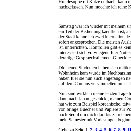
Hundesuppe oft Katze enthaelt, kann ma
nachgelassen. Nun moechte ich reine K
Samstag war ich wieder mit meinem sing
ein Teil der Bedienung kaeuflich ist, a
der Stadt kenne ich zwei international
sofort angesprochen. Die meisten Ausla
ist, unterrichten. Kontrollen gibt es k
interessiert sich vorwiegend fuer Nutt
derartige Gespraechsthemen. Gluecklic
Die neuen Studenten haben sich mittler
Wohnheim kam wurde im Nachbarzimme
haben fuer sie nun auch angefangen nach
auf dem Campus versammelten um sich i
Nun sind wirklich meine letzten Tage hi
dann nach Japan geschickt, meinen Com
hat wie zum Beispiel koreanische, taiw
vor, bringe Buecher und Papiere zur Po
nach Seoul um mich dort bis zu meine
mein Semester mit Vorlesungen beginnt
Gehe zu Seite 1,
2
,
3
,
4
,
5
,
6
,
7
,
8
,
9
,
1