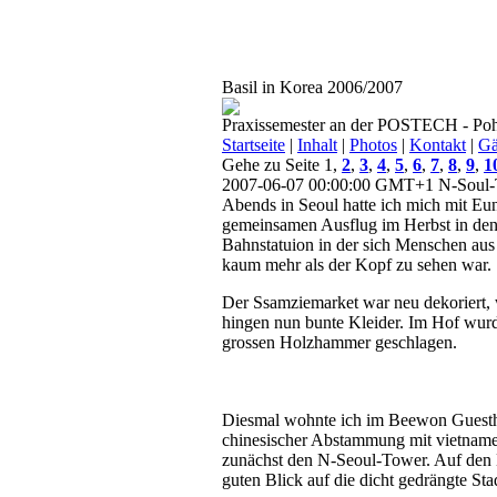
Basil in Korea 2006/2007
Praxissemester an der POSTECH - Poh
Startseite
|
Inhalt
|
Photos
|
Kontakt
|
Gä
Gehe zu Seite 1,
2
,
3
,
4
,
5
,
6
,
7
,
8
,
9
,
1
2007-06-07 00:00:00 GMT+1
N-Soul-
Abends in Seoul hatte ich mich mit Eu
gemeinsamen Ausflug im Herbst in den 
Bahnstatuion in der sich Menschen aus 
kaum mehr als der Kopf zu sehen war.
Der Ssamziemarket war neu dekoriert,
hingen nun bunte Kleider. Im Hof wurd
grossen Holzhammer geschlagen.
Diesmal wohnte ich im Beewon Guesthou
chinesischer Abstammung mit vietnam
zunächst den N-Seoul-Tower. Auf den B
guten Blick auf die dicht gedrängte St