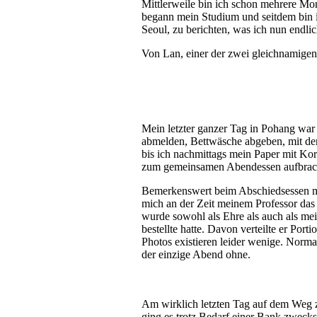
Mittlerweile bin ich schon mehrere Mo
begann mein Studium und seitdem bin i
Seoul, zu berichten, was ich nun endli
Von Lan, einer der zwei gleichnamigen
Mein letzter ganzer Tag in Pohang wa
abmelden, Bettwäsche abgeben, mit den
bis ich nachmittags mein Paper mit Ko
zum gemeinsamen Abendessen aufbrache
Bemerkenswert beim Abschiedsessen mi
mich an der Zeit meinem Professor das 
wurde sowohl als Ehre als auch als me
bestellte hatte. Davon verteilte er Por
Photos existieren leider wenige. Norma
der einzige Abend ohne.
Am wirklich letzten Tag auf dem Weg
ging es trotz Bedarf einer Bank zweck