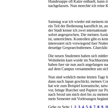
Hundesuppe oft Katze enthaelt, kann ma
nachgelassen. Nun moechte ich reine K
Samstag war ich wieder mit meinem sing
ein Teil der Bedienung kaeuflich ist, a
der Stadt kenne ich zwei international
sofort angesprochen. Die meisten Ausla
ist, unterrichten. Kontrollen gibt es k
interessiert sich vorwiegend fuer Nutt
derartige Gespraechsthemen. Gluecklic
Die neuen Studenten haben sich mittler
Wohnheim kam wurde im Nachbarzimme
haben fuer sie nun auch angefangen nach
auf dem Campus versammelten um sich i
Nun sind wirklich meine letzten Tage hi
dann nach Japan geschickt, meinen Com
hat wie zum Beispiel koreanische, taiw
vor, bringe Buecher und Papiere zur Po
nach Seoul um mich dort bis zu meine
mein Semester mit Vorlesungen beginnt
Gehe zu Seite 1,
2
,
3
,
4
,
5
,
6
,
7
,
8
,
9
,
1