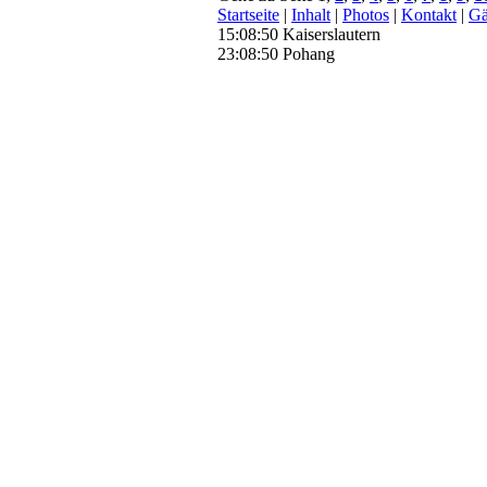
Startseite
|
Inhalt
|
Photos
|
Kontakt
|
Gä
15:08:51 Kaiserslautern
23:08:51 Pohang