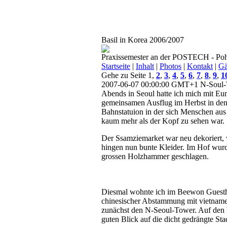
Basil in Korea 2006/2007
Praxissemester an der POSTECH - Poh
Startseite
|
Inhalt
|
Photos
|
Kontakt
|
Gä
Gehe zu Seite 1,
2
,
3
,
4
,
5
,
6
,
7
,
8
,
9
,
1
2007-06-07 00:00:00 GMT+1
N-Soul-
Abends in Seoul hatte ich mich mit Eu
gemeinsamen Ausflug im Herbst in den 
Bahnstatuion in der sich Menschen aus 
kaum mehr als der Kopf zu sehen war.
Der Ssamziemarket war neu dekoriert,
hingen nun bunte Kleider. Im Hof wurd
grossen Holzhammer geschlagen.
Diesmal wohnte ich im Beewon Guesthou
chinesischer Abstammung mit vietnam
zunächst den N-Seoul-Tower. Auf den B
guten Blick auf die dicht gedrängte St