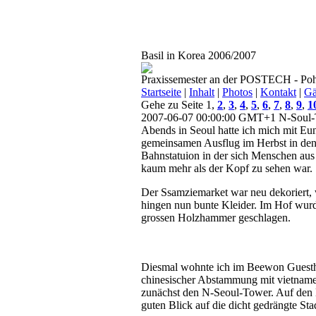
Basil in Korea 2006/2007
Praxissemester an der POSTECH - Poh
Startseite
|
Inhalt
|
Photos
|
Kontakt
|
Gä
Gehe zu Seite 1,
2
,
3
,
4
,
5
,
6
,
7
,
8
,
9
,
1
2007-06-07 00:00:00 GMT+1
N-Soul-
Abends in Seoul hatte ich mich mit Eu
gemeinsamen Ausflug im Herbst in den 
Bahnstatuion in der sich Menschen aus 
kaum mehr als der Kopf zu sehen war.
Der Ssamziemarket war neu dekoriert,
hingen nun bunte Kleider. Im Hof wurd
grossen Holzhammer geschlagen.
Diesmal wohnte ich im Beewon Guesthou
chinesischer Abstammung mit vietnam
zunächst den N-Seoul-Tower. Auf den B
guten Blick auf die dicht gedrängte St