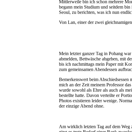
Mittlerweile bin ich schon mehrere Mo
begann mein Studium und seitdem bin i
Seoul, zu berichten, was ich nun endli
Von Lan, einer der zwei gleichnamigen
Mein letzter ganzer Tag in Pohang wa
abmelden, Bettwäsche abgeben, mit den
bis ich nachmittags mein Paper mit Ko
zum gemeinsamen Abendessen aufbrache
Bemerkenswert beim Abschiedsessen mi
mich an der Zeit meinem Professor das 
wurde sowohl als Ehre als auch als me
bestellte hatte. Davon verteilte er Por
Photos existieren leider wenige. Norma
der einzige Abend ohne.
Am wirklich letzten Tag auf dem Weg
ging es trotz Bedarf einer Bank zweck