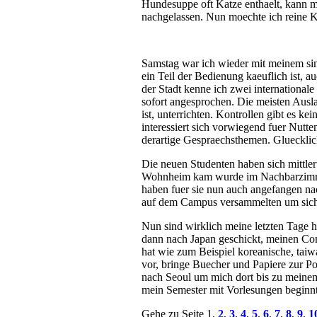
Hundesuppe oft Katze enthaelt, kann ma
nachgelassen. Nun moechte ich reine K
Samstag war ich wieder mit meinem sing
ein Teil der Bedienung kaeuflich ist, a
der Stadt kenne ich zwei international
sofort angesprochen. Die meisten Ausla
ist, unterrichten. Kontrollen gibt es k
interessiert sich vorwiegend fuer Nutt
derartige Gespraechsthemen. Gluecklic
Die neuen Studenten haben sich mittler
Wohnheim kam wurde im Nachbarzimme
haben fuer sie nun auch angefangen nach
auf dem Campus versammelten um sich i
Nun sind wirklich meine letzten Tage hi
dann nach Japan geschickt, meinen Com
hat wie zum Beispiel koreanische, taiw
vor, bringe Buecher und Papiere zur Po
nach Seoul um mich dort bis zu meine
mein Semester mit Vorlesungen beginnt
Gehe zu Seite 1,
2
,
3
,
4
,
5
,
6
,
7
,
8
,
9
,
1