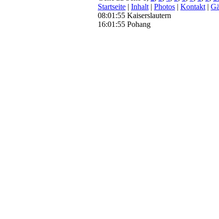
Startseite
|
Inhalt
|
Photos
|
Kontakt
|
Gä
08:01:56 Kaiserslautern
16:01:56 Pohang