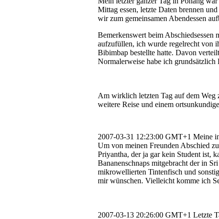
Mein letzter ganzer Tag in Pohang wa
Mittag essen, letzte Daten brennen un
wir zum gemeinsamen Abendessen aufbr
Bemerkenswert beim Abschiedsessen mit
aufzufüllen, ich wurde regelrecht von 
Bibimbap bestellte hatte. Davon verteil
Normalerweise habe ich grundsätzlich 
Am wirklich letzten Tag auf dem Weg 
weitere Reise und einem ortsunkundig
2007-03-31 12:23:00 GMT+1
Meine in
Um von meinen Freunden Abschied zu n
Priyantha, der ja gar kein Student ist
Bananenschnaps mitgebracht der in Sri
mikrowellierten Tintenfisch und sonst
mir wünschen. Vielleicht komme ich Sep
2007-03-13 20:26:00 GMT+1
Letzte 