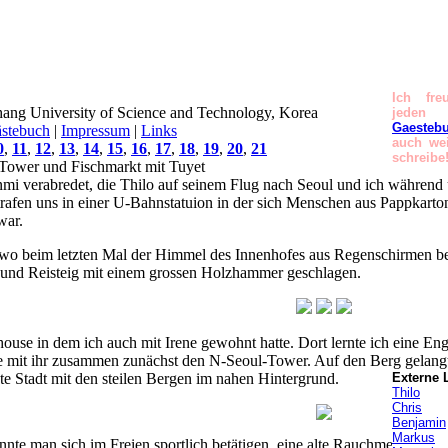
Ich fre
ang University of Science and Technology, Korea
jeden
Gaesteb
stebuch
|
Impressum
|
Links
auch wei
0
,
11
,
12
,
13
,
14
,
15
,
16
,
17
,
18
,
19
,
20
,
21
schreibe
Tower und Fischmarkt mit Tuyet
nmi verabredet, die Thilo auf seinem Flug nach Seoul und ich währen
trafen uns in einer U-Bahnstatuion in der sich Menschen aus Pappkartons
war.
wo beim letzten Mal der Himmel des Innenhofes aus Regenschirmen bes
 und Reisteig mit einem grossen Holzhammer geschlagen.
use in dem ich auch mit Irene gewohnt hatte. Dort lernte ich eine E
 mit ihr zusammen zunächst den N-Seoul-Tower. Auf den Berg gelangt
gte Stadt mit den steilen Bergen im nahen Hintergrund.
Externe 
Thilo
Chris
Benjamin
Markus
te man sich im Freien sportlich betätigen, eine alte Rauchmeldestation