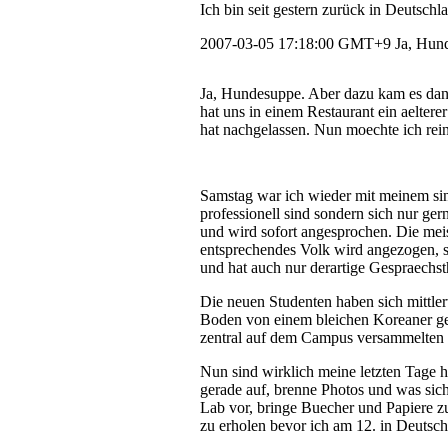
Ich bin seit gestern zurück in Deutsch
2007-03-05 17:18:00 GMT+9
Ja, Hun
Ja, Hundesuppe. Aber dazu kam es dann
hat uns in einem Restaurant ein aelter
hat nachgelassen. Nun moechte ich rei
Samstag war ich wieder mit meinem sing
professionell sind sondern sich nur ge
und wird sofort angesprochen. Die meist
entsprechendes Volk wird angezogen, sa
und hat auch nur derartige Gespraechs
Die neuen Studenten haben sich mittle
Boden von einem bleichen Koreaner gew
zentral auf dem Campus versammelten um
Nun sind wirklich meine letzten Tage h
gerade auf, brenne Photos und was sich
Lab vor, bringe Buecher und Papiere z
zu erholen bevor ich am 12. in Deuts