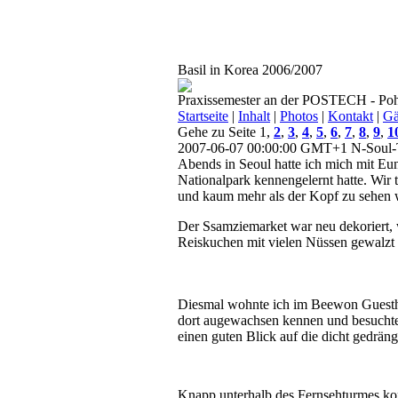
Basil in Korea 2006/2007
Praxissemester an der POSTECH - Poh
Startseite
|
Inhalt
|
Photos
|
Kontakt
|
Gä
Gehe zu Seite 1,
2
,
3
,
4
,
5
,
6
,
7
,
8
,
9
,
1
2007-06-07 00:00:00 GMT+1
N-Soul-
Abends in Seoul hatte ich mich mit Eu
Nationalpark kennengelernt hatte. Wir 
und kaum mehr als der Kopf zu sehen 
Der Ssamziemarket war neu dekoriert, 
Reiskuchen mit vielen Nüssen gewalzt
Diesmal wohnte ich im Beewon Guestho
dort augewachsen kennen und besuchte
einen guten Blick auf die dicht gedrän
Knapp unterhalb des Fernsehturmes konn