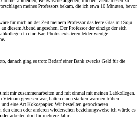
in Zimmer abmelden, Bettwäsche abgeben, mit den Vietnamesen zu
vorschlägen meines Professors bekam, die ich etwa 10 Minuten, bevor
re für mich an der Zeit meinem Professor das leere Glas mit Soju
h an diesem Abend angesehen. Der Professor der einzige der sich
abkollegen in eine Bar, Photos existieren leider wenige.
ne.
, danach ging es trotz Bedarf einer Bank zwecks Geld für die
t mit mir zusammenarbeiten und mit einmal mit meinen Labkollegen.
z in Vietnam gewesen war, hatten einen starken warmen trüben
und eine Art Kokospapier. Wir bestellten getrockneten
ch den einen oder anderen wiedersehen beziehungsweise ich würde es
der arbeiten dort für mehrere Jahre.