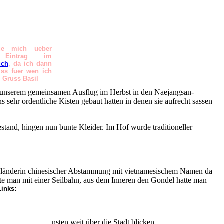
ue mich ueber
 Eintrag im
uch
, da ich dann
ss fuer wen ich
! Gruss Basil
d unserem gemeinsamen Ausflug im Herbst in den Naejangsan-
 sehr ordentliche Kisten gebaut hatten in denen sie aufrecht sassen
tand, hingen nun bunte Kleider. Im Hof wurde traditioneller
ngländerin chinesischer Abstammung mit vietnamesischem Namen da
e man mit einer Seilbahn, aus dem Inneren den Gondel hatte man
Links:
 sehen uns ansonsten weit über die Stadt blicken.