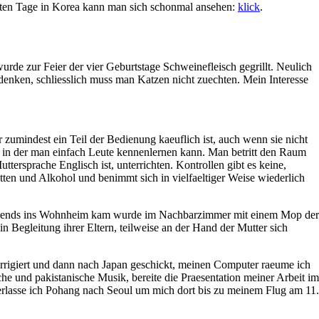
etzten Tage in Korea kann man sich schonmal ansehen:
klick
.
de zur Feier der vier Geburtstage Schweinefleisch gegrillt. Neulich
 denken, schliesslich muss man Katzen nicht zuechten. Mein Interesse
 zumindest ein Teil der Bedienung kaeuflich ist, auch wenn sie nicht
rs in der man einfach Leute kennenlernen kann. Man betritt den Raum
tersprache Englisch ist, unterrichten. Kontrollen gibt es keine,
tten und Alkohol und benimmt sich in vielfaeltiger Weise wiederlich
 morgends ins Wohnheim kam wurde im Nachbarzimmer mit einem Mop der
Begleitung ihrer Eltern, teilweise an der Hand der Mutter sich
korrigiert und dann nach Japan geschickt, meinen Computer raeume ich
he und pakistanische Musik, bereite die Praesentation meiner Arbeit im
verlasse ich Pohang nach Seoul um mich dort bis zu meinem Flug am 11.