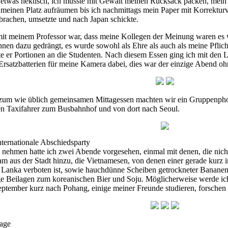
r etwas hektisch, ich musste mit Gewalt meinen Rucksack packen, me
d meinen Platz aufräumen bis ich nachmittags mein Paper mit Korrektur
achen, umsetzte und nach Japan schickte.
 meinem Professor war, dass meine Kollegen der Meinung waren es wä
ihnen dazu gedrängt, es wurde sowohl als Ehre als auch als meine Pflic
te er Portionen an die Studenten. Nach diesem Essen ging ich mit den L
Ersatzbatterien für meine Kamera dabei, dies war der einzige Abend oh
zum wie üblich gemeinsamen Mittagessen machten wir ein Gruppenphoto
en Taxifahrer zum Busbahnhof und von dort nach Seoul.
ternationale Abschiedsparty
ehmen hatte ich zwei Abende vorgesehen, einmal mit denen, die nich
, kam aus der Stadt hinzu, die Vietnamesen, von denen einer gerade kur
 Lanka verboten ist, sowie hauchdünne Scheiben getrockneter Bananen 
ige Beilagen zum koreanischen Bier und Soju. Möglicherweise werde i
tember kurz nach Pohang, einige meiner Freunde studieren, forschen o
Tage