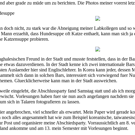
land aber grade zu müde um zu berichten. Die Photos meiner vorerst l
desuppe
 doch nicht, zu stark war die Abneigung meiner Labkollegen und so wur
er Mann erzaehlt, dass Hundesuppe oft Katze enthaelt, kann man sich ja
ne Katzensuppe probieren.
halesischen Freund in der Stadt und musste feststellen, dass in der Bar
rne etwas dazuverdienen. In der Stadt kenne ich zwei internationale Ba
en Auslaender hier sind Englischlehrer. In Korea kann jeder, dessen Mut
mmelt sich dann in solchen Bars, interessiert sich vorwiegend fuer Nu
themen. Gluecklicherweise kann man in der Stadt ausweichen.
rweile eingelebt, die Abschlussparty fand Samstag statt und als ich
ischt. Vorlesungen haben fuer sie nun auch angefangen nachdem sie in 
 sich in Talaren fotografieren zu lassen.
ier angebrochen, viel schneller als erwartet. Mein Paper wird gerade 
 noch alles angesammelt hat wie zum Beispiel koreanische, taiwanesisc
ur Post und organisiere meine Abschiedsparty. Vorraussichtlich am 8. 
chland ankomme und am 13. mein Semester mit Vorlesungen beginnt.