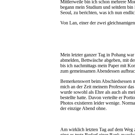
Mittlerweile bin ich schon mehrere Mo
begann mein Studium und seitdem bin i
Seoul, zu berichten, was ich nun endli
Von Lan, einer der zwei gleichnamigen
Mein letzter ganzer Tag in Pohang wa
abmelden, Bettwäsche abgeben, mit den
bis ich nachmittags mein Paper mit Ko
zum gemeinsamen Abendessen aufbrache
Bemerkenswert beim Abschiedsessen mi
mich an der Zeit meinem Professor das 
wurde sowohl als Ehre als auch als me
bestellte hatte. Davon verteilte er Por
Photos existieren leider wenige. Norma
der einzige Abend ohne.
Am wirklich letzten Tag auf dem Weg
ging es trotz Bedarf einer Bank zweck