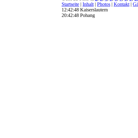
Startseite
|
Inhalt
|
Photos
|
Kontakt
|
Gä
12:42:49 Kaiserslautern
20:42:49 Pohang