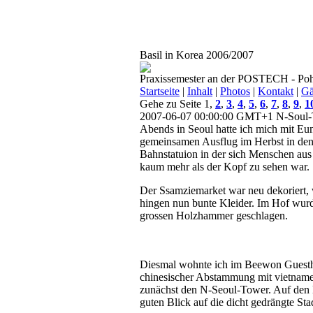
Basil in Korea 2006/2007
Praxissemester an der POSTECH - Poh
Startseite
|
Inhalt
|
Photos
|
Kontakt
|
Gä
Gehe zu Seite 1,
2
,
3
,
4
,
5
,
6
,
7
,
8
,
9
,
1
2007-06-07 00:00:00 GMT+1
N-Soul-
Abends in Seoul hatte ich mich mit Eu
gemeinsamen Ausflug im Herbst in den 
Bahnstatuion in der sich Menschen aus 
kaum mehr als der Kopf zu sehen war.
Der Ssamziemarket war neu dekoriert,
hingen nun bunte Kleider. Im Hof wurd
grossen Holzhammer geschlagen.
Diesmal wohnte ich im Beewon Guesthou
chinesischer Abstammung mit vietnam
zunächst den N-Seoul-Tower. Auf den B
guten Blick auf die dicht gedrängte St