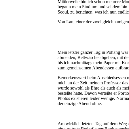
Mittlerweile bin ich schon mehrere Mo
begann mein Studium und seitdem bin i
Seoul, zu berichten, was ich nun endli
Von Lan, einer der zwei gleichnamigen
Mein letzter ganzer Tag in Pohang wa
abmelden, Bettwäsche abgeben, mit den
bis ich nachmittags mein Paper mit Ko
zum gemeinsamen Abendessen aufbrache
Bemerkenswert beim Abschiedsessen mi
mich an der Zeit meinem Professor das 
wurde sowohl als Ehre als auch als me
bestellte hatte. Davon verteilte er Por
Photos existieren leider wenige. Norma
der einzige Abend ohne.
Am wirklich letzten Tag auf dem Weg
ging es trotz Bedarf einer Bank zweck