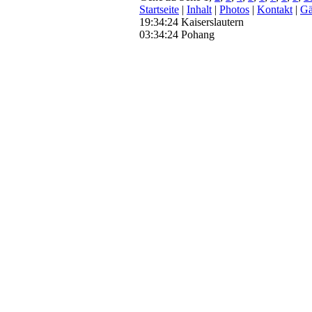
Startseite
|
Inhalt
|
Photos
|
Kontakt
|
Gä
19:34:25 Kaiserslautern
03:34:25 Pohang