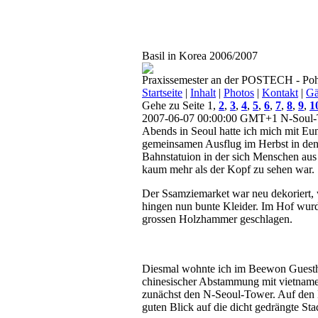
Basil in Korea 2006/2007
Praxissemester an der POSTECH - Poh
Startseite
|
Inhalt
|
Photos
|
Kontakt
|
Gä
Gehe zu Seite 1,
2
,
3
,
4
,
5
,
6
,
7
,
8
,
9
,
1
2007-06-07 00:00:00 GMT+1
N-Soul-
Abends in Seoul hatte ich mich mit Eu
gemeinsamen Ausflug im Herbst in den 
Bahnstatuion in der sich Menschen aus 
kaum mehr als der Kopf zu sehen war.
Der Ssamziemarket war neu dekoriert,
hingen nun bunte Kleider. Im Hof wurd
grossen Holzhammer geschlagen.
Diesmal wohnte ich im Beewon Guesthou
chinesischer Abstammung mit vietnam
zunächst den N-Seoul-Tower. Auf den B
guten Blick auf die dicht gedrängte St