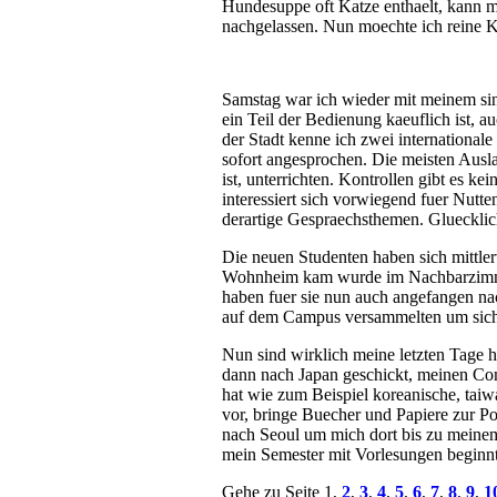
Hundesuppe oft Katze enthaelt, kann ma
nachgelassen. Nun moechte ich reine K
Samstag war ich wieder mit meinem sing
ein Teil der Bedienung kaeuflich ist, a
der Stadt kenne ich zwei international
sofort angesprochen. Die meisten Ausla
ist, unterrichten. Kontrollen gibt es k
interessiert sich vorwiegend fuer Nutt
derartige Gespraechsthemen. Gluecklic
Die neuen Studenten haben sich mittler
Wohnheim kam wurde im Nachbarzimme
haben fuer sie nun auch angefangen nach
auf dem Campus versammelten um sich i
Nun sind wirklich meine letzten Tage hi
dann nach Japan geschickt, meinen Com
hat wie zum Beispiel koreanische, taiw
vor, bringe Buecher und Papiere zur Po
nach Seoul um mich dort bis zu meine
mein Semester mit Vorlesungen beginnt
Gehe zu Seite 1,
2
,
3
,
4
,
5
,
6
,
7
,
8
,
9
,
1